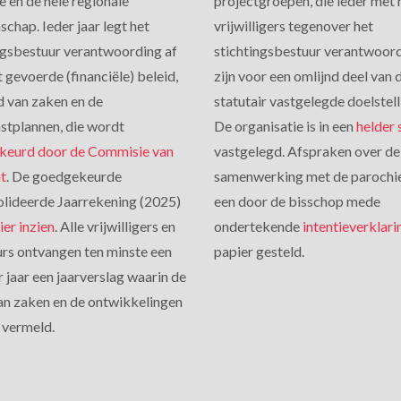
e en de hele regionale
projectgroepen, die ieder met 
chap. Ieder jaar legt het
vrijwilligers tegenover het
ngsbestuur verantwoording af
stichtingsbestuur verantwoord
 gevoerde (financiële) beleid,
zijn voor een omlijnd deel van 
d van zaken en de
statutair vastgelegde doelstell
tplannen, die wordt
De organisatie is in een
helder
keurd door de Commisie van
vastgelegd. Afspraken over de
t
. De goedgekeurde
samenwerking met de parochie 
lideerde Jaarrekening (2025)
een door de bisschop mede
ier inzien
. Alle vrijwilligers en
ondertekende
intentieverklari
rs ontvangen ten minste een
papier gesteld.
r jaar een jaarverslag waarin de
an zaken en de ontwikkelingen
vermeld.