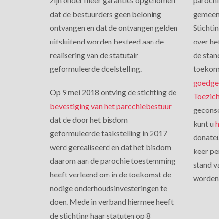
zijn onder meer garanties opgenomen
parochi
dat de bestuurders geen beloning
gemeens
ontvangen en dat de ontvangen gelden
Stichti
uitsluitend worden besteed aan de
over het
realisering van de statutair
de stan
geformuleerde doelstelling.
toekoms
goedge
Op 9 mei 2018 ontving de stichting de
Toezich
bevestiging van het parochiebestuur
geconso
dat de door het bisdom
kunt u
h
geformuleerde taakstelling in 2017
donateu
werd gerealiseerd en dat het bisdom
keer pe
daarom aan de parochie toestemming
stand v
heeft verleend om in de toekomst de
worden 
nodige onderhoudsinvesteringen te
doen. Mede in verband hiermee heeft
de stichting haar statuten op 8