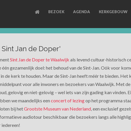
BEZOEK
AGENDA
KERKGEBOUW
 Sint Jan de Doper'
ument
Sint Jan de Doper te Waalwijk
als levend cultuur-historisch c
één gezamenlijk doel: het behoud van de Sint-Jan. Oók voor kom
in de kerk te houden. Maar de Sint-Jan heeft méér te bieden. Het
d middelpunt voor alle inwoners en bezoekers van Waalwijk. Met de
ud, gelovig en niet-gelovig – wel iets van zijn gading kan vinden. E
 hebben we maandelijks een
concert of lezing
op het programma staa
loten bij het
Grootste Museum van Nederland
, een exclusief gez
formatieve audiotour beschikbaar die bezoekers langs alle highlig
r iedereen!