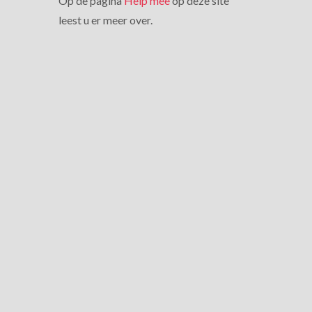
Op de pagina
Help mee
op deze site
leest u er meer over.