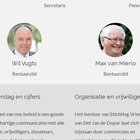
Secretaris
Penn
Wil Vugts
Max van Mierlo
Bestuurslid
Bestuurslid
rslag en cijfers
Organisatie en vrijwillig
nt van ons beleid is een goede
Het bestuur van Stichting Vri
hartige communicatie met alle
van Sint Jan de Doper laat zich
, vrijwilligers, donateurs,
bijstaan door commissies en